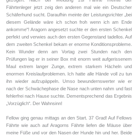
gezogen. Nach der Meldung zur Fährte meinte der
Fährtenleger jetzt zeig den anderen mal wie ein Deutscher
Schäferhund sucht. Daraufhin meinte der Leistungsrichter „bei
diesem Gelände wäre ich schon froh wenn ich am Ende
ankomme“! Aragorn angesetzt suchte er den ersten Schenkel
perfekt und verwies auch den ersten Gegenstand tadellos. Auf
dem zweiten Schenkel bekam er enorme Konditionsprobleme.
Kein Wunder denn am Vortag zwei Stunden nach den
Prüfungen lag er in seiner Box mit enorm weit aufgerissenem
Maul extrem langer Zunge, extrem starkem Hächeln und
enormen Kreislaufproblemen. Ich hatte alle Hände voll zu tun
ihn wieder aufzupäppeln. Umso bewundernswerter wie er
nach der Schwächephase die Nase nach unten nahm und fast
fehlerfrei nach Hause suchte. Dementsprechend das Ergebnis
„Vorzüglich“. Der Wahnsinn!
Fellow ging genau mittags an den Start. 37 Grad! Auf Fellows
Fährte wie auch auf Aragorns Fährte liefen die Mäuse über
meine Füße und vor den Nasen der Hunde hin und her. Beide