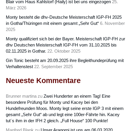
Blair vom Haus Kahlstorf (Haily) ist bei uns eingezogen
25.
März 2026
Monty besteht die dhv-Deutsche Meisterschaft IGP-FH 2025
in Gotha/Thüringen mit einem gesamt „Sehr Gut“
6. November
2025
Monty qualifiziert sich bei der Bayer. Meisterschaft IGP-FH zur
dhv Deutschen Meisterschaft IGP-FH vom 31.10.2025 bis
02.11.2025 in Gothar.
22. Oktober 2025
Gin Tonic besteht am 20.09.2025 ihre Begleithundeprüfung mit
Verhaltenstest
22. September 2025
Neueste Kommentare
Brunner martina
zu
Zwei Hunderter an einem Tag! Eine
besondere Prüfung für Monty und Kacey bei den
Hundefreunden Moos. Monty legt seine erste IGP 3 mit einem
gesamt „Sehr Gut“ ab und legt eine 100er-Fährte hin. Kacey
tut´s ihm in der IFH 2 gleich. „Full House“ 100 Punkte!
Manfred Blank
zu
Unser Aragorni ist uns am 06.03.2020