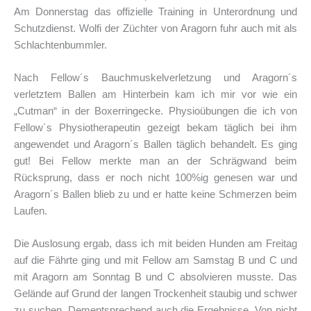
Am Donnerstag das offizielle Training in Unterordnung und
Schutzdienst. Wolfi der Züchter von Aragorn fuhr auch mit als
Schlachtenbummler.
Nach Fellow´s Bauchmuskelverletzung und Aragorn´s
verletztem Ballen am Hinterbein kam ich mir vor wie ein
„Cutman“ in der Boxerringecke. Physioübungen die ich von
Fellow´s Physiotherapeutin gezeigt bekam täglich bei ihm
angewendet und Aragorn´s Ballen täglich behandelt. Es ging
gut! Bei Fellow merkte man an der Schrägwand beim
Rücksprung, dass er noch nicht 100%ig genesen war und
Aragorn´s Ballen blieb zu und er hatte keine Schmerzen beim
Laufen.
Die Auslosung ergab, dass ich mit beiden Hunden am Freitag
auf die Fährte ging und mit Fellow am Samstag B und C und
mit Aragorn am Sonntag B und C absolvieren musste. Das
Gelände auf Grund der langen Trockenheit staubig und schwer
zu suchen. Dementsprechend auch die Ergebnisse. Von nicht