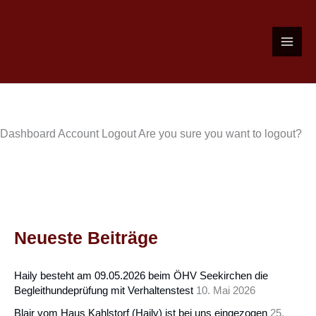
Zum
Inhalt
springen
Dashboard
Account
Logout
Are you sure you want to logout?
Neueste Beiträge
Haily besteht am 09.05.2026 beim ÖHV Seekirchen die
Begleithundeprüfung mit Verhaltenstest
10. Mai 2026
Blair vom Haus Kahlstorf (Haily) ist bei uns eingezogen
25.