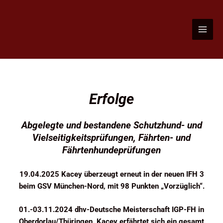
Zum
Inhalt
springen
Erfolge
Abgelegte und bestandene Schutzhund- und
Vielseitigkeitsprüfungen, Fährten- und
Fährtenhundeprüfungen
19.04.2025 Kacey überzeugt erneut in der neuen IFH 3
beim GSV München-Nord, mit 98 Punkten „Vorzüglich“.
01.-03.11.2024 dhv-Deutsche Meisterschaft IGP-FH in
Oberdorlau/Thüringen. Kacey erfährtet sich ein gesamt