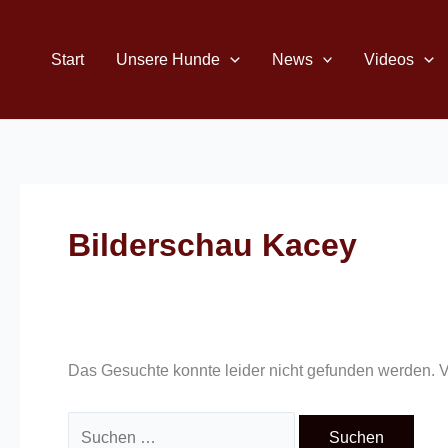
Zum
Suchen
Inhalt
nach:
Start
Unsere Hunde
News
Videos
springen
Bilderschau Kacey
Das Gesuchte konnte leider nicht gefunden werden. Vie